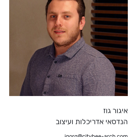
איגור גוז
הנדסאי אדריכלות ועיצוב
igorg@citybee-arch.com