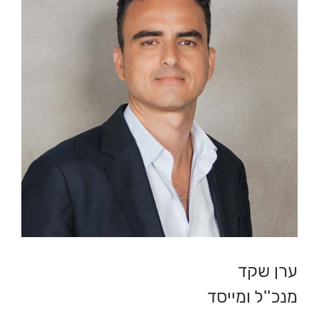
ערן שקד
מנכ''ל ומייסד