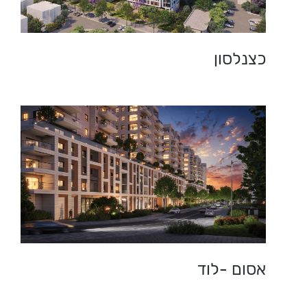
כצנלסון
אסום -לוד