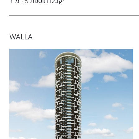
יקבלו תוספת 25 מ''ר
WALLA